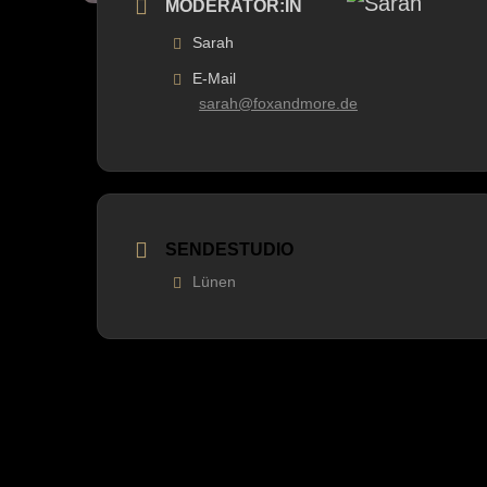
MODERATOR:IN
Sarah
E-Mail
sarah@foxandmore.de
SENDESTUDIO
Lünen