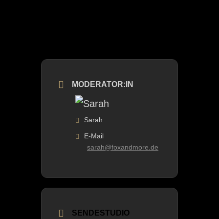
MODERATOR:IN
Sarah
E-Mail
sarah@foxandmore.de
SENDESTUDIO