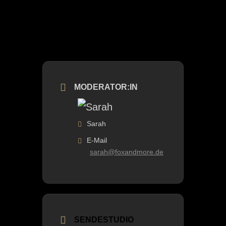
MODERATOR:IN
Sarah
E-Mail
sarah@foxandmore.de
SENDESTUDIO