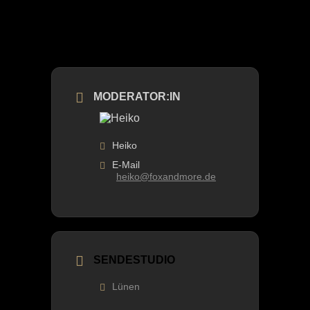
MODERATOR:IN
Heiko
E-Mail
heiko@foxandmore.de
SENDESTUDIO
Lünen