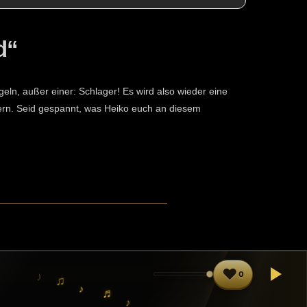
d“
eln, außer einer: Schlager! Es wird also wieder eine
ern. Seid gespannt, was Heiko euch an diesem
♥
♪
0
♫
♪
♬
♪