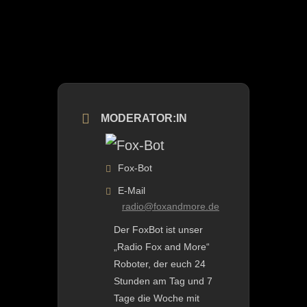
MODERATOR:IN
Fox-Bot
E-Mail
radio@foxandmore.de
Der FoxBot ist unser
„Radio Fox and More“
Roboter, der euch 24
Stunden am Tag und 7
Tage die Woche mit