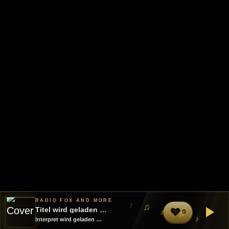
RADIO FOX AND MORE
♪
♫
Titel wird geladen …
♥
♪
♬
0
♪
Interpret wird geladen …