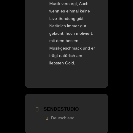
Musik versorgt, Auch
wenn es einmal keine
Live-Sendung gibt.
Natürlich immer gut
gelaunt, hoch motiviert,
mit dem besten
Musikgeschmack und er
trägt natürlich am
liebsten Gold.
SENDESTUDIO
Deutschland