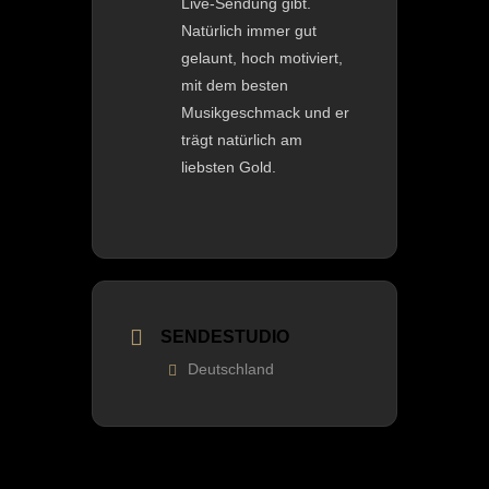
Live-Sendung gibt.
Natürlich immer gut
gelaunt, hoch motiviert,
mit dem besten
Musikgeschmack und er
trägt natürlich am
liebsten Gold.
SENDESTUDIO
Deutschland