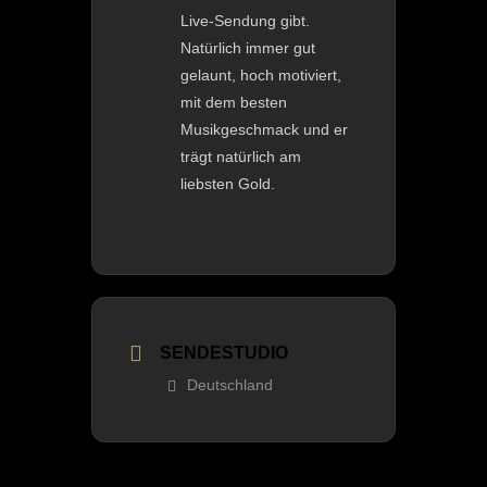
Live-Sendung gibt.
Natürlich immer gut
gelaunt, hoch motiviert,
mit dem besten
Musikgeschmack und er
trägt natürlich am
liebsten Gold.
SENDESTUDIO
Deutschland