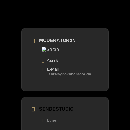
MODERATOR:IN
Sarah
E-Mail
sarah@foxandmore.de
SENDESTUDIO
Lünen