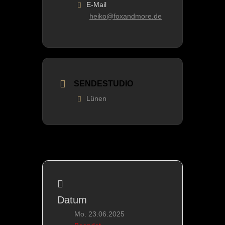
E-Mail
heiko@foxandmore.de
SENDESTUDIO
Lünen
Datum
Mo. 23.06.2025