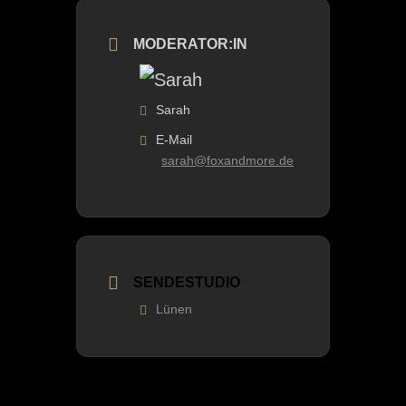
MODERATOR:IN
Sarah
E-Mail
sarah@foxandmore.de
SENDESTUDIO
Lünen