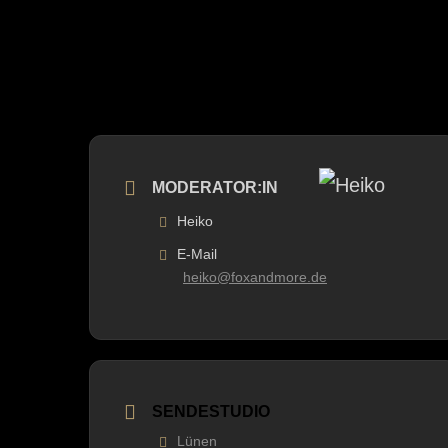
MODERATOR:IN
Heiko
E-Mail
heiko@foxandmore.de
SENDESTUDIO
Lünen