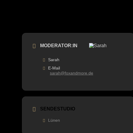
MODERATOR:IN
Sarah
E-Mail
sarah@foxandmore.de
SENDESTUDIO
Lünen