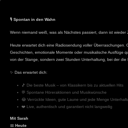
🎙️
Spontan in den Wahn
Wenn niemand weiß, was als Nächstes passiert, dann ist wieder Z
Heute erwartet dich eine Radiosendung voller Überraschungen. O
Geschichten, emotionale Momente oder musikalische Ausflüge quer 
von der Stange, sondern zwei Stunden Unterhaltung, bei der die
✨ Das erwartet dich:
🎵 Die beste Musik – von Klassikern bis zu aktuellen Hits
💬 Spontane Höreraktionen und Musikwünsche
😂 Verrückte Ideen, gute Laune und jede Menge Unterhalt
❤️ Live, authentisch und garantiert nicht langweilig
Mit Sarah
📅
Heute